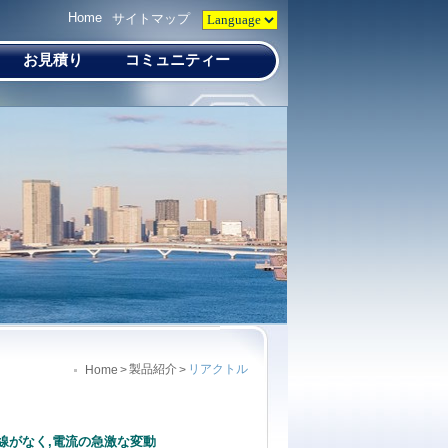
Home
サイトマップ
お見積り
コミュニティー
製品紹介
リアクトル
Home
>
>
イル巻線がなく,電流の急激な変動