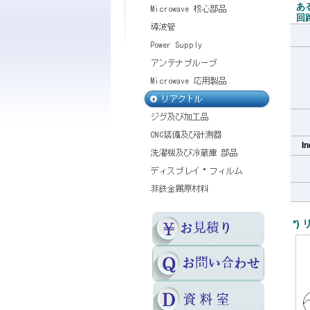
ある
回路
In
*)