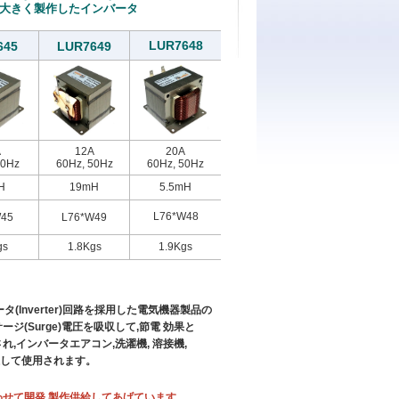
ス値を大きく製作したインバータ
LUR7648
645
LUR7649
A
12A
20A
50Hz
60Hz, 50Hz
60Hz, 50Hz
H
19mH
5.5mH
L76*W48
W45
L76*W49
gs
1.8Kgs
1.9Kgs
ータ(Inverter)回路を採用した電気機器製品の
ジ(Surge)電圧を吸収して,節電 効果と
,インバータエアコン,洗濯機, 溶接機,
して使用されます。
合わせて開発,製作供給してあげています.