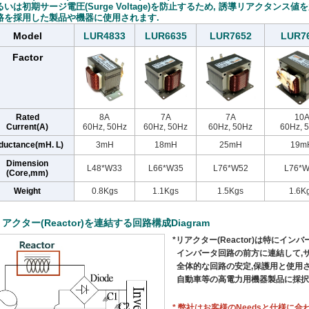
いは初期サージ電圧(Surge Voltage)を防止するため, 誘導リアクタン
を採用した製品や機器に使用されます.
Model
LUR4833
LUR6635
LUR7652
LUR7
Factor
Rated
8A
7A
7A
10
Current(A)
60Hz, 50Hz
60Hz, 50Hz
60Hz, 50Hz
60Hz, 
ductance(mH. L)
3mH
18mH
25mH
19m
Dimension
L48*W33
L66*W35
L76*W52
L76*
(Core,mm)
Weight
0.8Kgs
1.1Kgs
1.5Kgs
1.6K
 リアクター(Reactor)を連結する回路構成Diagram
*リアクター(Reactor)は特にインバ
インバータ回路の前方に連結して,サー
全体的な回路の安定,保護用と使用され
自動車等の高電力用機器製品に採択
* 弊社はお客様のNeedsと仕様に